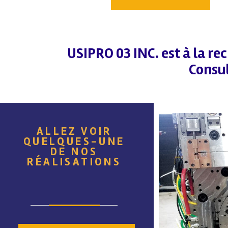
USIPRO 03 INC. est à la re
Consul
ALLEZ VOIR
QUELQUES-UNE
DE NOS
RÉALISATIONS